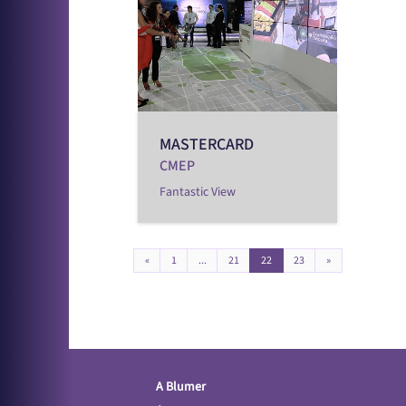
MASTERCARD
CMEP
Fantastic View
«
1
...
21
22
23
»
A Blumer