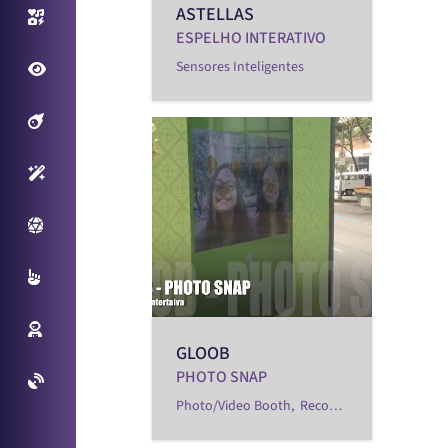
ASTELLAS
Photo/Video Booth
ESPELHO INTERATIVO
Sensores Inteligentes
Fantastic View
Filtros Interativos
Sensores Inteligentes
Plataforma Virtual
Multitouch
Reconhecimento Facial
GLOOB
PHOTO SNAP
Projetos Especiais
Photo/Video Booth,
Reconhecimento Facial