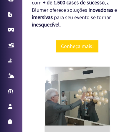
com
+ de 1.500 cases de sucesso
, a
Blumer oferece soluções
inovadoras
e
X-Ray
imersivas
para seu evento se tornar
inesquecível
.
Virtual Reality
Realidade Aumentada
Conheça mais!
Sampling Machine
React Table
Parede Reativa
Promotora Virtual
Holo Things