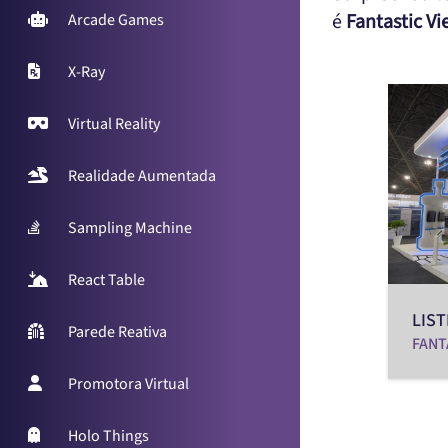
é
Fantastic Vi
Arcade Games
X-Ray
Virtual Reality
Realidade Aumentada
Sampling Machine
React Table
LIST
Parede Reativa
FANT
Promotora Virtual
Holo Things