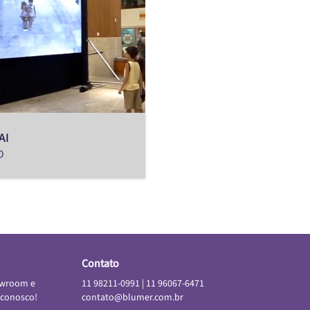
AI
O
Contato
owroom e
11 98211-0991
|
11 96067-6471
 conosco!
contato@blumer.com.br