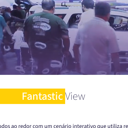
Fantastic
View
dos ao redor com um cenário interativo que utiliza 