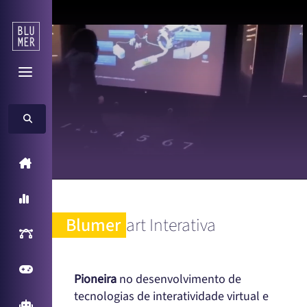
Home
A Blumer
Blumer
art Interativa
Inteligência Artificial
Games
Pioneira
no desenvolvimento de
tecnologias de interatividade virtual e
Arcade Games