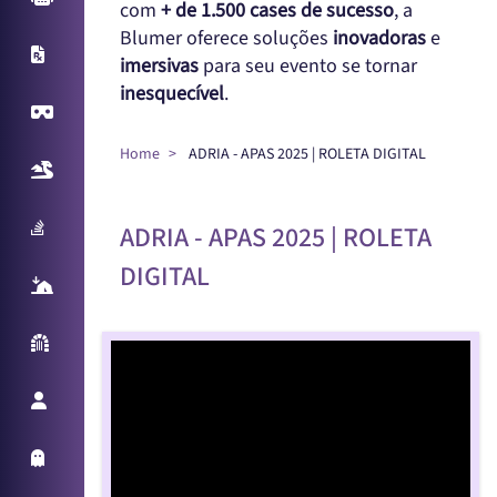
com
+ de 1.500 cases de sucesso
, a
Blumer oferece soluções
inovadoras
e
X-Ray
imersivas
para seu evento se tornar
inesquecível
.
Virtual Reality
Home
ADRIA - APAS 2025 | ROLETA DIGITAL
Realidade Aumentada
Sampling Machine
ADRIA - APAS 2025 | ROLETA
DIGITAL
React Table
Parede Reativa
Promotora Virtual
Holo Things