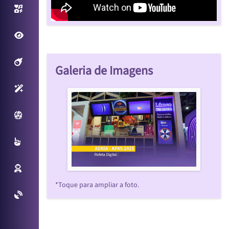
Photo/Video Booth
Fantastic View
Filtros Interativos
Galeria de Imagens
Sensores Inteligentes
Plataforma Virtual
Multitouch
Reconhecimento Facial
*Toque para ampliar a foto.
Projetos Especiais