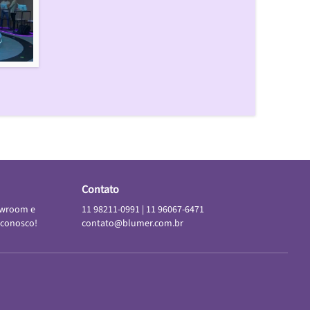
Contato
owroom e
11 98211-0991
|
11 96067-6471
 conosco!
contato@blumer.com.br