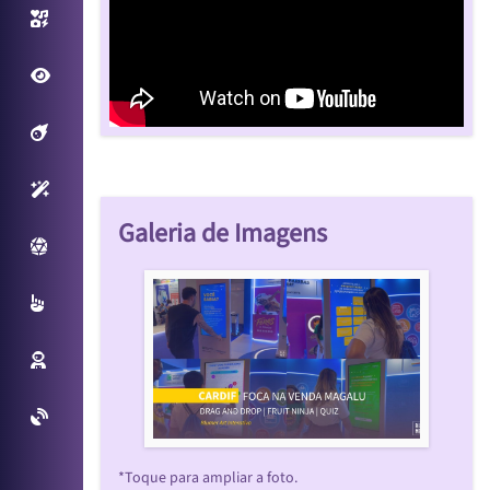
Photo/Video Booth
Fantastic View
Filtros Interativos
Sensores Inteligentes
Galeria de Imagens
Plataforma Virtual
Multitouch
Reconhecimento Facial
Projetos Especiais
*Toque para ampliar a foto.