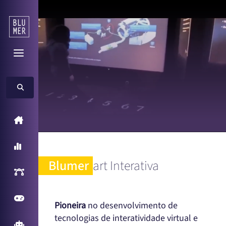
Home
A Blumer
Blumer
art Interativa
Inteligência Artificial
Games
Pioneira
no desenvolvimento de
tecnologias de interatividade virtual e
Arcade Games