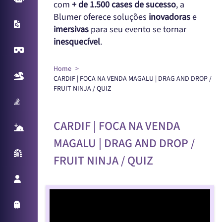
com
+ de 1.500 cases de sucesso
, a
Blumer oferece soluções
inovadoras
e
X-Ray
imersivas
para seu evento se tornar
inesquecível
.
Virtual Reality
Home
Realidade Aumentada
CARDIF | FOCA NA VENDA MAGALU | DRAG AND DROP /
FRUIT NINJA / QUIZ
Sampling Machine
CARDIF | FOCA NA VENDA
React Table
MAGALU | DRAG AND DROP /
Parede Reativa
FRUIT NINJA / QUIZ
Promotora Virtual
Holo Things