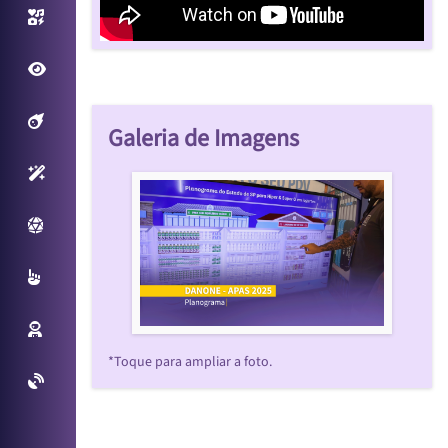
Photo/Video Booth
Fantastic View
Filtros Interativos
Galeria de Imagens
Sensores Inteligentes
Plataforma Virtual
Multitouch
Reconhecimento Facial
*Toque para ampliar a foto.
Projetos Especiais