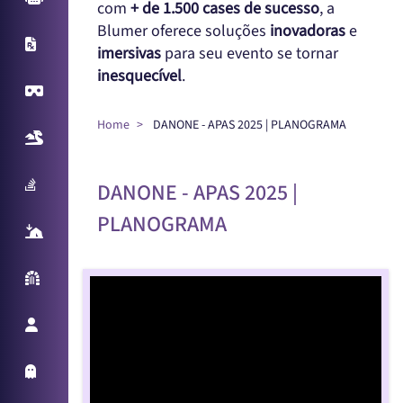
com
+ de 1.500 cases de sucesso
, a
Blumer oferece soluções
inovadoras
e
X-Ray
imersivas
para seu evento se tornar
inesquecível
.
Virtual Reality
Home
DANONE - APAS 2025 | PLANOGRAMA
Realidade Aumentada
Sampling Machine
DANONE - APAS 2025 |
PLANOGRAMA
React Table
Parede Reativa
Promotora Virtual
Holo Things