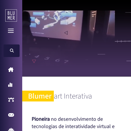
Home
A Blumer
Blumer
art Interativa
Inteligência Artificial
Games
Pioneira
no desenvolvimento de
tecnologias de interatividade virtual e
Arcade Games