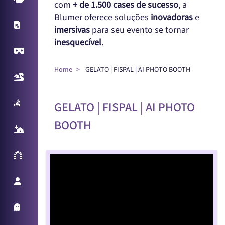
com
+ de 1.500 cases de sucesso
, a
Blumer oferece soluções
inovadoras
e
X-Ray
imersivas
para seu evento se tornar
inesquecível
.
Virtual Reality
Home
GELATO | FISPAL | AI PHOTO BOOTH
Realidade Aumentada
Sampling Machine
GELATO | FISPAL | AI PHOTO
BOOTH
React Table
Parede Reativa
Promotora Virtual
Holo Things