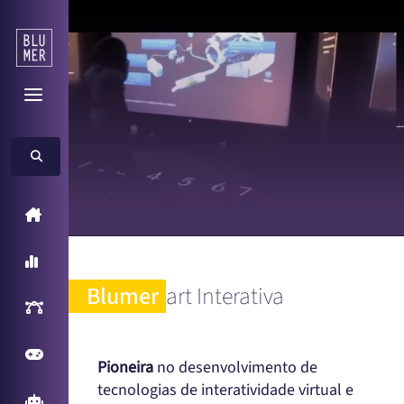
Home
A Blumer
Blumer
art Interativa
Inteligência Artificial
Games
Pioneira
no desenvolvimento de
tecnologias de interatividade virtual e
Arcade Games