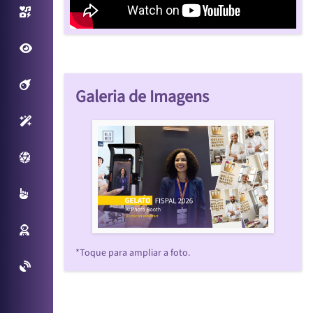
Photo/Video Booth
Fantastic View
Filtros Interativos
Galeria de Imagens
Sensores Inteligentes
Plataforma Virtual
Multitouch
Reconhecimento Facial
*Toque para ampliar a foto.
Projetos Especiais