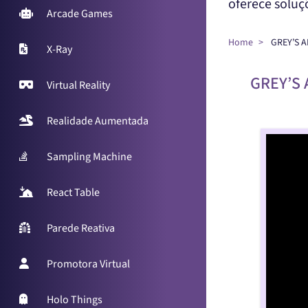
oferece solu
Arcade Games
Home
GREY’S A
X-Ray
GREY’S 
Virtual Reality
Realidade Aumentada
Sampling Machine
React Table
Parede Reativa
Promotora Virtual
Holo Things