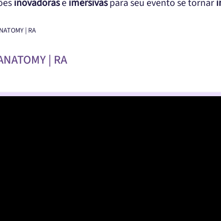
ções
inovadoras
e
imersivas
para seu evento se tornar
i
NATOMY | RA
ANATOMY | RA