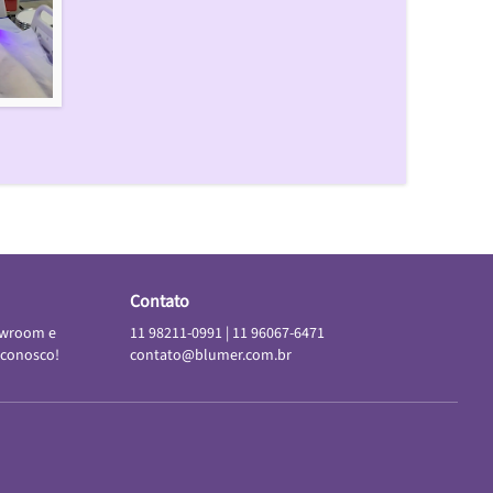
Contato
owroom e
11 98211-0991
|
11 96067-6471
 conosco!
contato@blumer.com.br