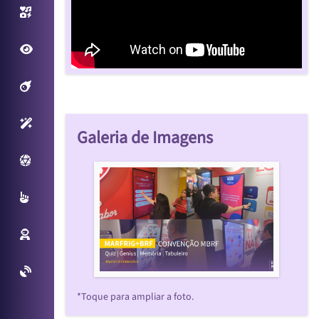
Photo/Video Booth
Fantastic View
Filtros Interativos
Sensores Inteligentes
Galeria de Imagens
Plataforma Virtual
Multitouch
Reconhecimento Facial
Projetos Especiais
*Toque para ampliar a foto.