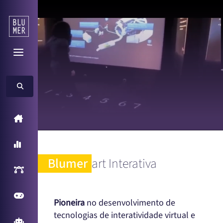
Home
A Blumer
Blumer
art Interativa
Inteligência Artificial
Games
Pioneira
no desenvolvimento de
tecnologias de interatividade virtual e
Arcade Games