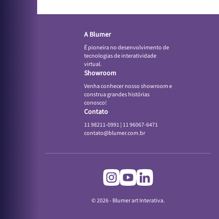
A Blumer
É pioneira no desenvolvimento de
tecnologias de interatividade
virtual.
Showroom
Venha conhecer nosso showroom e
construa grandes histórias
conosco!
Contato
11 98211-0991
|
11 96067-6471
contato@blumer.com.br
© 2026 - Blumer art Interativa.