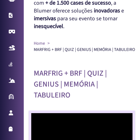
com
+ de 1.500 cases de sucesso
, a
Blumer oferece soluções
inovadoras
e
X-Ray
imersivas
para seu evento se tornar
inesquecível
.
Virtual Reality
Home
Realidade Aumentada
MARFRIG + BRF | QUIZ | GENIUS | MEMÓRIA | TABULEIRO
Sampling Machine
MARFRIG + BRF | QUIZ |
React Table
GENIUS | MEMÓRIA |
TABULEIRO
Parede Reativa
Promotora Virtual
Holo Things