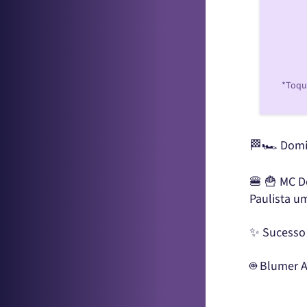
*Toque
🏁🏎 Domin
🍔 🍟 MC D
Paulista um
✨ Sucesso 
🤖 Blumer A