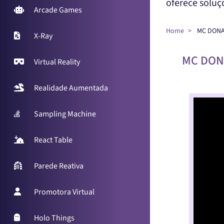
oferece solu
Arcade Games
Home
MC DONA
X-Ray
MC DON
Virtual Reality
Realidade Aumentada
Sampling Machine
React Table
Parede Reativa
Promotora Virtual
Holo Things