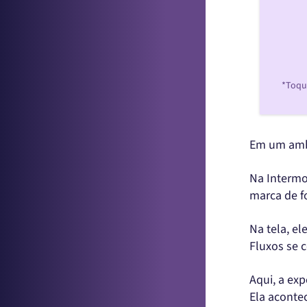
*Toque
Em um ambi
Na Intermo
marca de f
Na tela, e
Fluxos se 
Aqui, a exp
Ela aconte