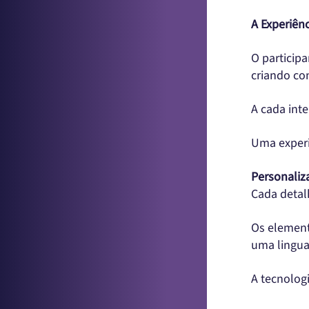
A Experiênc
O particip
criando co
A cada int
Uma experi
Personaliz
Cada detalh
Os element
uma linguag
A tecnolog