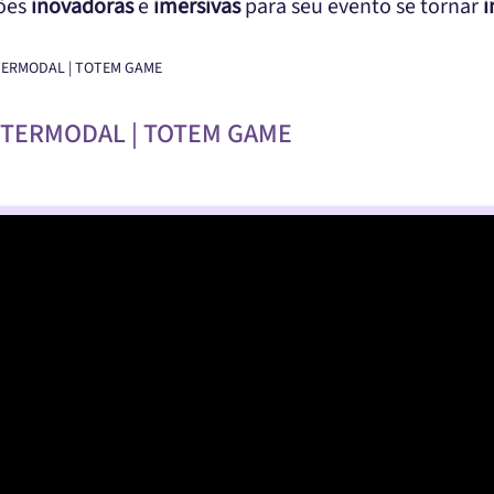
ções
inovadoras
e
imersivas
para seu evento se tornar
i
NTERMODAL | TOTEM GAME
INTERMODAL | TOTEM GAME