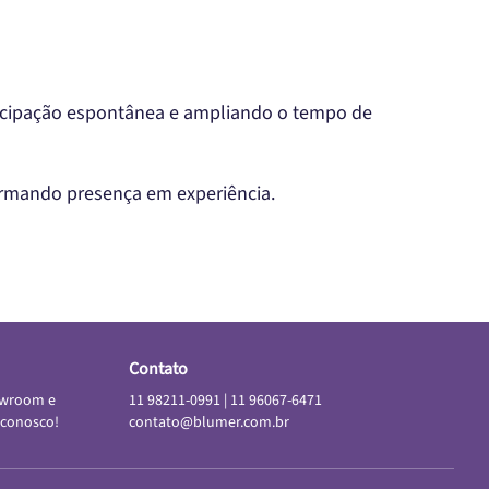
ticipação espontânea e ampliando o tempo de
ormando presença em experiência.
Contato
owroom e
11 98211-0991
|
11 96067-6471
 conosco!
contato@blumer.com.br