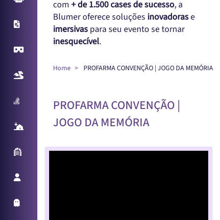
com
+ de 1.500 cases de sucesso
, a
Blumer oferece soluções
inovadoras
e
X-Ray
imersivas
para seu evento se tornar
inesquecível
.
Virtual Reality
Home
PROFARMA CONVENÇÃO | JOGO DA MEMÓRIA
Realidade Aumentada
Sampling Machine
PROFARMA CONVENÇÃO |
JOGO DA MEMÓRIA
React Table
Parede Reativa
Promotora Virtual
Holo Things