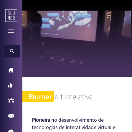
Home
A Blumer
Blumer
art Interativa
Inteligência Artificial
Games
Pioneira
no desenvolvimento de
tecnologias de interatividade virtual e
Arcade Games