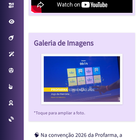
Photo/Video Booth
Fantastic View
Filtros Interativos
Galeria de Imagens
Sensores Inteligentes
Plataforma Virtual
Multitouch
Reconhecimento Facial
*Toque para ampliar a foto.
Projetos Especiais
🧠 Na convenção 2026 da Profarma, a