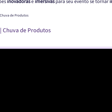
ções
inovadoras
e
imersivas
para seu evento se tornar
i
 Chuva de Produtos
| Chuva de Produtos