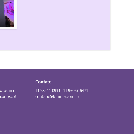
Contato
owroom e
11 98211-0991
|
11 96067-6471
 conosco!
contato@blumer.com.br