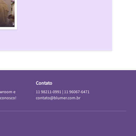
Contato
owroom e
11 98211-0991
|
11 96067-6471
 conosco!
contato@blumer.com.br