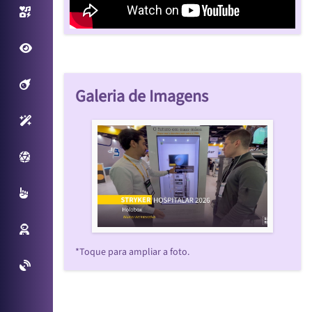
Photo/Video Booth
Fantastic View
Filtros Interativos
Galeria de Imagens
Sensores Inteligentes
Plataforma Virtual
Multitouch
Reconhecimento Facial
*Toque para ampliar a foto.
Projetos Especiais