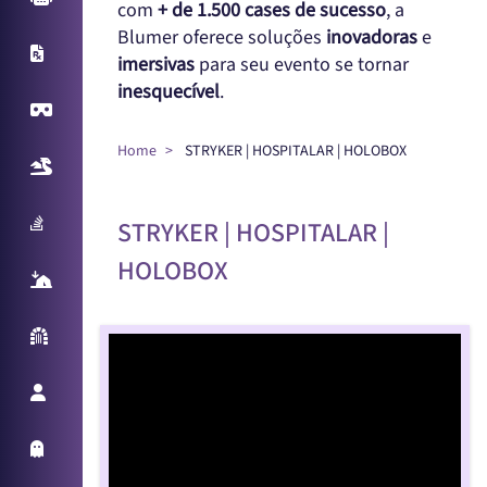
com
+ de 1.500 cases de sucesso
, a
Blumer oferece soluções
inovadoras
e
X-Ray
imersivas
para seu evento se tornar
inesquecível
.
Virtual Reality
Home
STRYKER | HOSPITALAR | HOLOBOX
Realidade Aumentada
Sampling Machine
STRYKER | HOSPITALAR |
HOLOBOX
React Table
Parede Reativa
Promotora Virtual
Holo Things