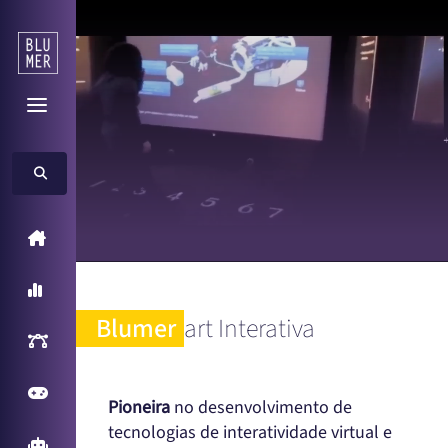
Home
A Blumer
Blumer
art Interativa
Inteligência Artificial
Games
Pioneira
no desenvolvimento de
tecnologias de interatividade virtual e
Arcade Games