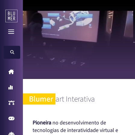
Home
A Blumer
Blumer
art Interativa
Inteligência Artificial
Games
Pioneira
no desenvolvimento de
tecnologias de interatividade virtual e
Arcade Games