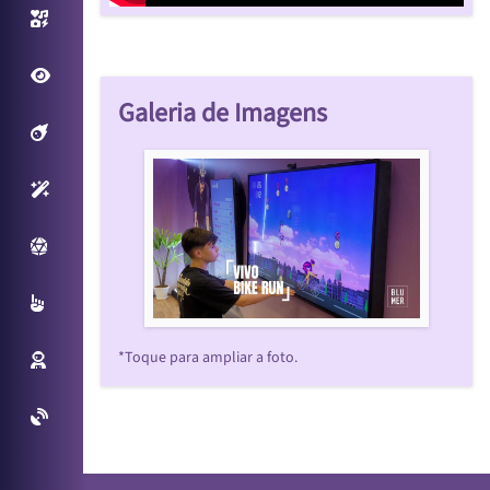
Photo/Video Booth
Fantastic View
Galeria de Imagens
Filtros Interativos
Sensores Inteligentes
Plataforma Virtual
Multitouch
*Toque para ampliar a foto.
Reconhecimento Facial
Projetos Especiais