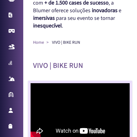
com
+ de 1.500 cases de sucesso
, a
Blumer oferece soluções
inovadoras
e
X-Ray
imersivas
para seu evento se tornar
inesquecível
.
Virtual Reality
Home
VIVO | BIKE RUN
Realidade Aumentada
Sampling Machine
VIVO | BIKE RUN
React Table
Parede Reativa
Promotora Virtual
Holo Things