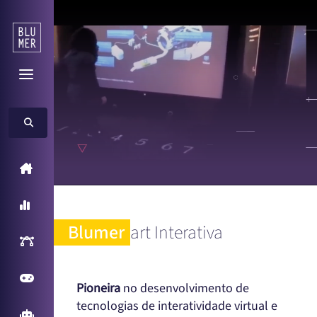
Home
A Blumer
Blumer
art Interativa
Inteligência Artificial
Games
Pioneira
no desenvolvimento de
tecnologias de interatividade virtual e
Arcade Games