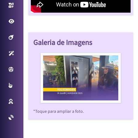
Photo/Video Booth
Fantastic View
Filtros Interativos
Galeria de Imagens
Sensores Inteligentes
Plataforma Virtual
Multitouch
Reconhecimento Facial
*Toque para ampliar a foto.
Projetos Especiais