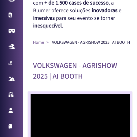
com
+ de 1.500 cases de sucesso
, a
Blumer oferece soluções
inovadoras
e
X-Ray
imersivas
para seu evento se tornar
inesquecível
.
Virtual Reality
Home
VOLKSWAGEN - AGRISHOW 2025 | AI BOOTH
Realidade Aumentada
Sampling Machine
VOLKSWAGEN - AGRISHOW
2025 | AI BOOTH
React Table
Parede Reativa
Promotora Virtual
Holo Things