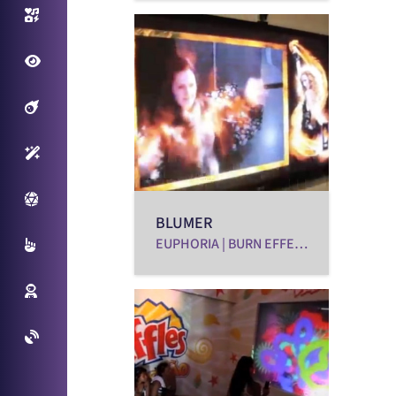
Photo/Video Booth
Fantastic View
Filtros Interativos
Sensores Inteligentes
Plataforma Virtual
BLUMER
EUPHORIA | BURN EFFECT
Multitouch
Reconhecimento Facial
Projetos Especiais