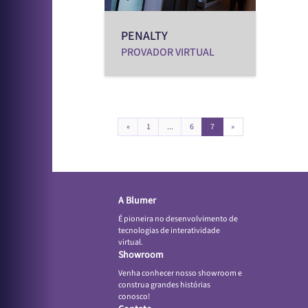
PENALTY
PROVADOR VIRTUAL
«
1
...
6
7
»
A Blumer
É pioneira no desenvolvimento de
tecnologias de interatividade
virtual.
Showroom
Venha conhecer nosso showroom e
construa grandes histórias
conosco!