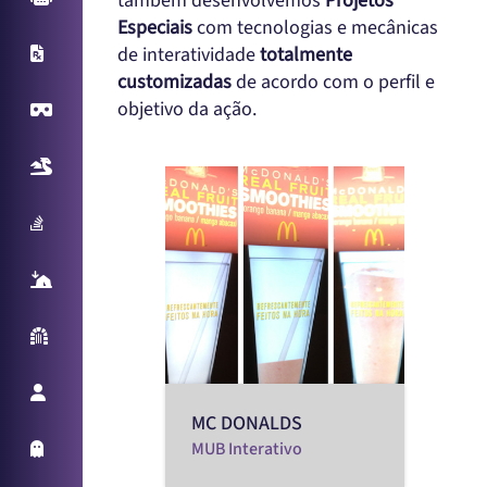
também desenvolvemos
Projetos
Especiais
com tecnologias e mecânicas
de interatividade
totalmente
X-Ray
customizadas
de acordo com o perfil e
objetivo da ação.
Virtual Reality
Realidade Aumentada
Sampling Machine
React Table
Parede Reativa
Promotora Virtual
MC DONALDS
MUB Interativo
Holo Things